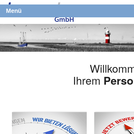
Menü
Willkomm
Ihrem
Perso