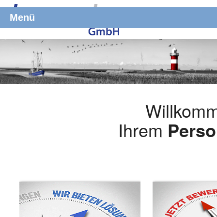
Menü
Willkomm
Ihrem
Perso