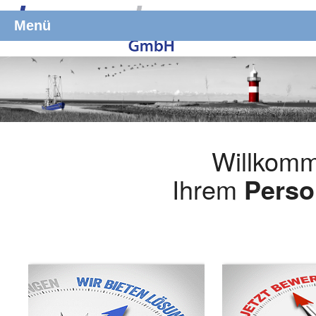
Menü
Willkomm
Ihrem
Perso