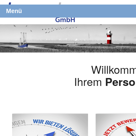
Menü
Willkomm
Ihrem
Perso