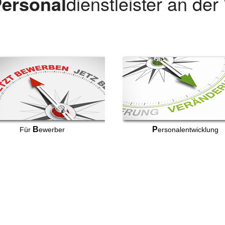
ersonal
dienstleister an de
B
P
Für
ewerber
ersonalentwicklung