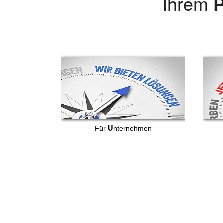
Ihrem
P
U
Für
nternehmen