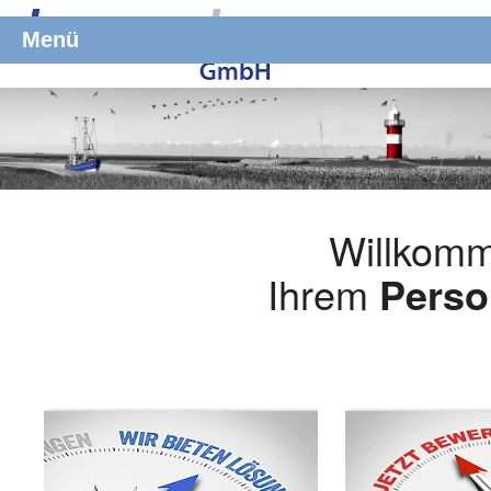
Menü
Willkomm
Ihrem
Perso