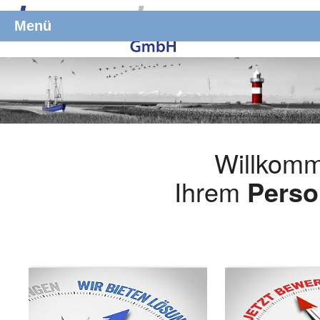
Menü
Willkomm
Ihrem
Perso