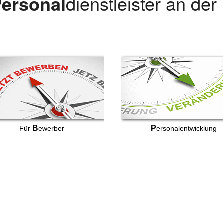
ersonal
dienstleister an de
B
P
Für
ewerber
ersonalentwicklung