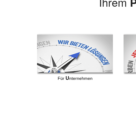
Ihrem
P
U
Für
nternehmen