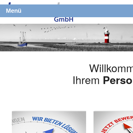
Menü
Willkomm
Ihrem
Perso