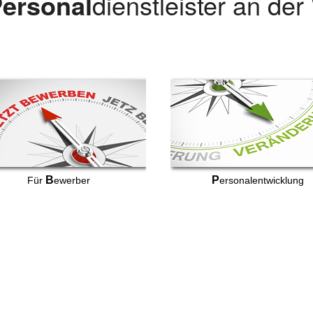
ersonal
dienstleister an de
B
P
Für
ewerber
ersonalentwicklung