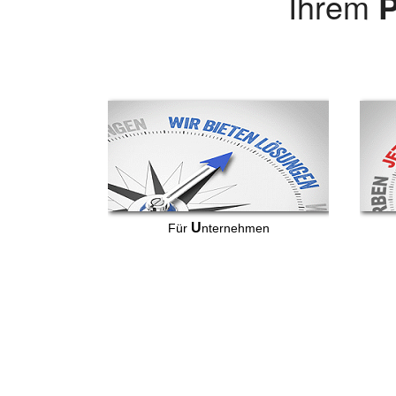
Ihrem
P
U
Für
nternehmen