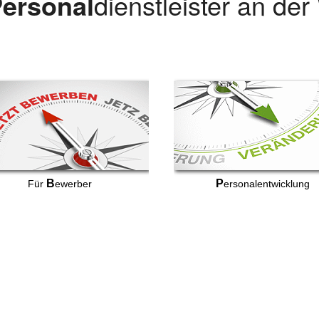
ersonal
dienstleister an de
B
P
Für
ewerber
ersonalentwicklung