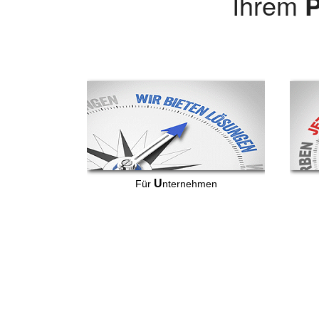
Ihrem
P
U
Für
nternehmen