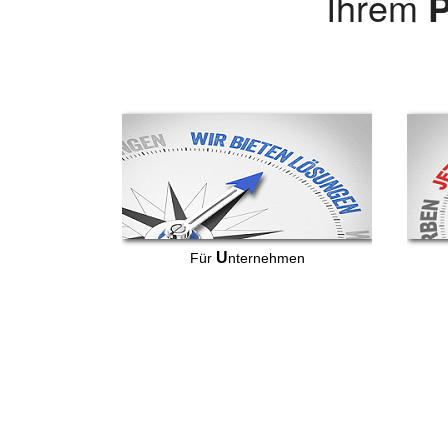
Ihrem
P
U
Für
nternehmen