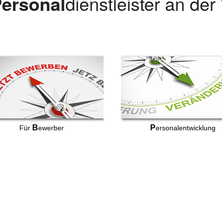
ersonal
dienstleister an de
B
P
Für
ewerber
ersonalentwicklung