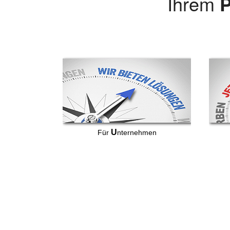
Ihrem
P
U
Für
nternehmen