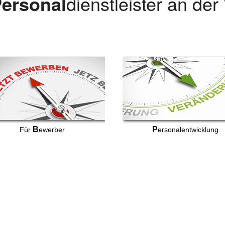
ersonal
dienstleister an de
B
P
Für
ewerber
ersonalentwicklung