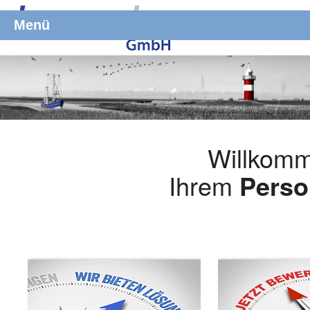
Menü
Willkomm
Ihrem
Perso