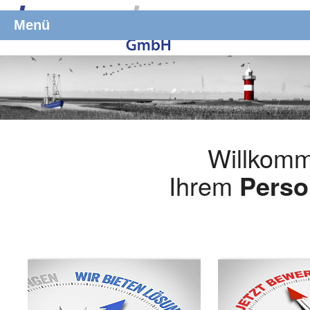
Menü
Willkomm
Ihrem
Perso