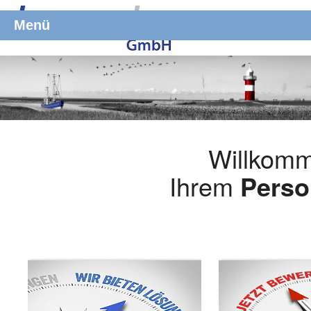
Menü
Willkomm
Ihrem
Perso