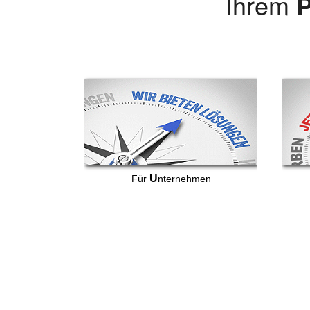
Ihrem
P
U
Für
nternehmen