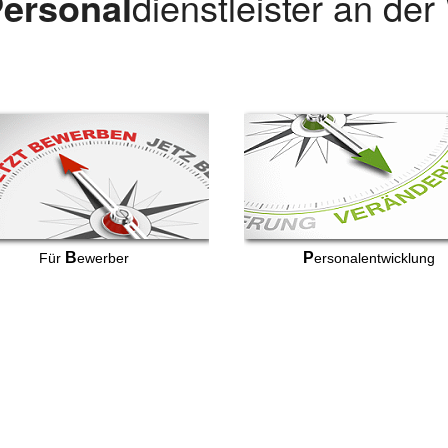
ersonal
dienstleister an de
B
P
Für
ewerber
ersonalentwicklung