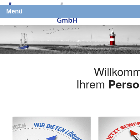
Menü
Willkomm
Ihrem
Perso