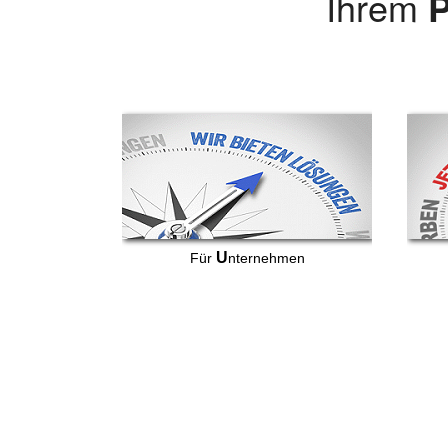
Ihrem
P
U
Für
nternehmen