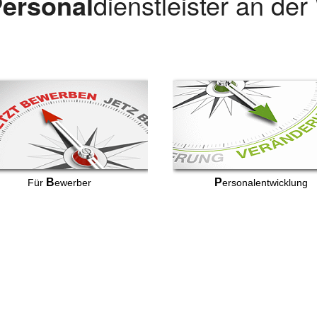
ersonal
dienstleister an de
B
P
Für
ewerber
ersonalentwicklung