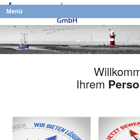
Menü
Willkomm
Ihrem
Perso