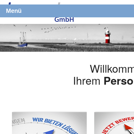
Menü
Willkomm
Ihrem
Perso