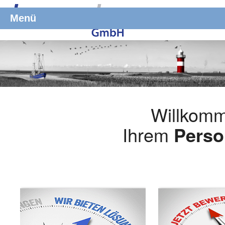
Menü
Willkomm
Ihrem
Perso