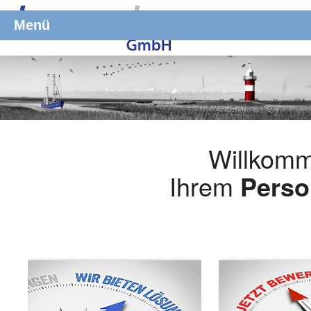
Menü
Willkomm
Ihrem
Perso