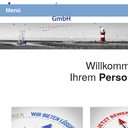
Menü
Willkomm
Ihrem
Perso