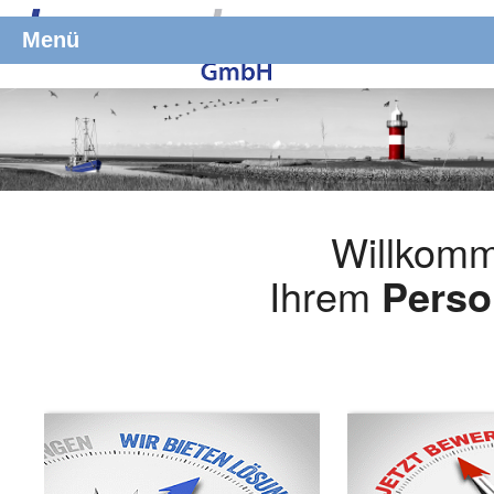
Menü
Willkomm
Ihrem
Perso