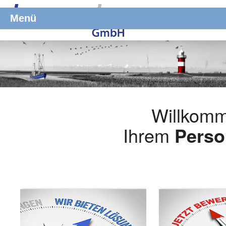
Menü
Willkomm
Ihrem
Perso