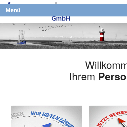
Menü
Willkomm
Ihrem
Perso