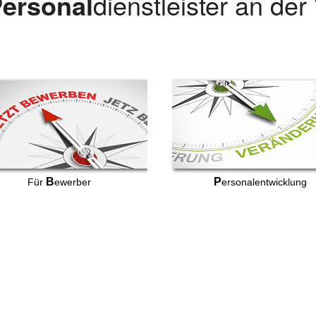
ersonal
dienstleister an de
B
P
Für
ewerber
ersonalentwicklung