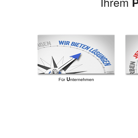
Ihrem
P
U
Für
nternehmen