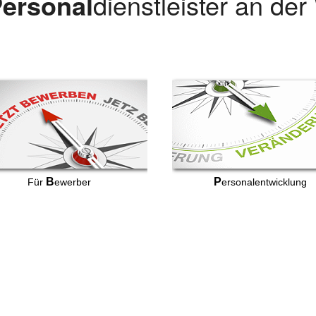
ersonal
dienstleister an de
B
P
Für
ewerber
ersonalentwicklung