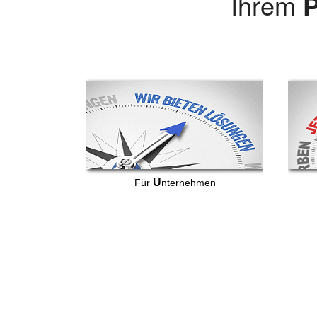
Ihrem
P
U
Für
nternehmen