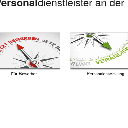
ersonal
dienstleister an de
B
P
Für
ewerber
ersonalentwicklung