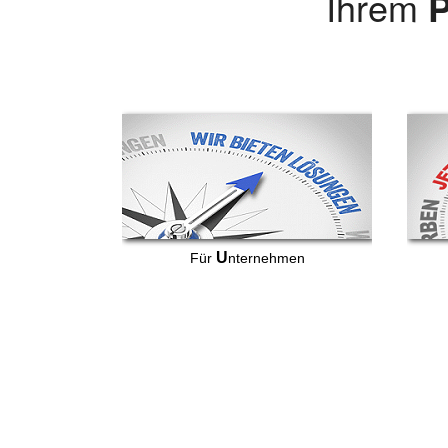
Ihrem
P
U
Für
nternehmen