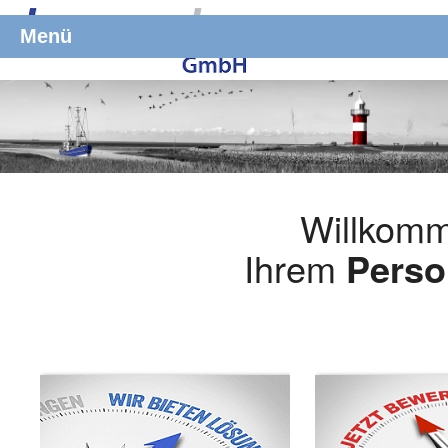
Menü
Willkomm
Ihrem
Perso