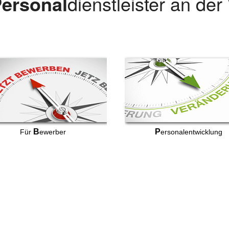
ersonal
dienstleister an de
B
P
Für
ewerber
ersonalentwicklung