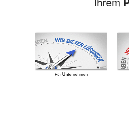
Ihrem
P
U
Für
nternehmen