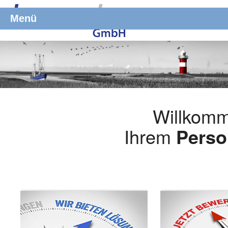
Menü
Willkomm
Ihrem
Perso