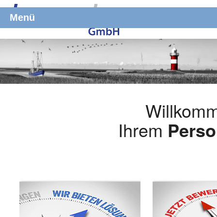
Menü
Willkomm
Ihrem
Perso