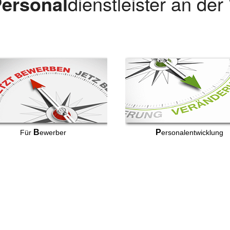
ersonal
dienstleister an de
B
P
Für
ewerber
ersonalentwicklung