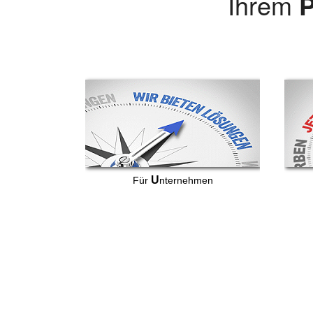
Ihrem
P
U
Für
nternehmen