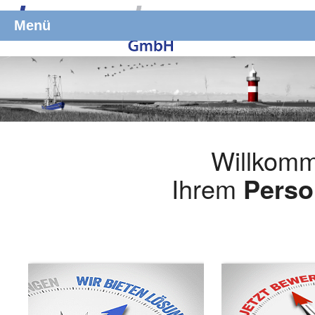
Menü
Willkomm
Ihrem
Perso