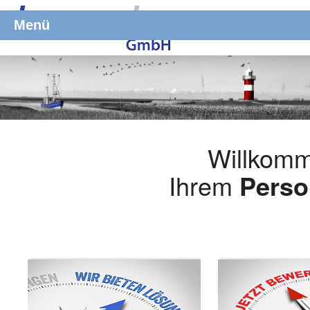
Menü
Willkomm
Ihrem
Perso