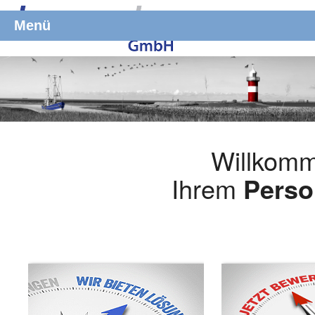
Menü
Willkomm
Ihrem
Perso