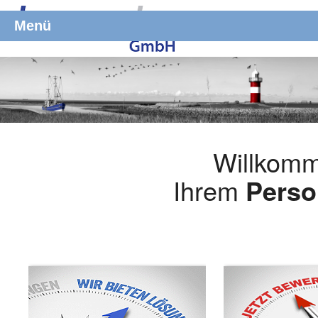
Menü
Willkomm
Ihrem
Perso