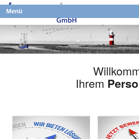
Menü
Willkomm
Ihrem
Perso