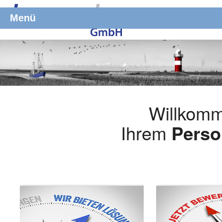
Menü
Willkomm
Ihrem
Perso