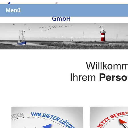
Menü
Willkomm
Ihrem
Perso