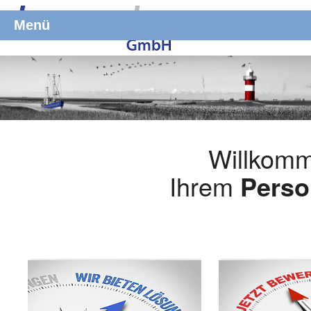
Menü
Willkomm
Ihrem
Perso