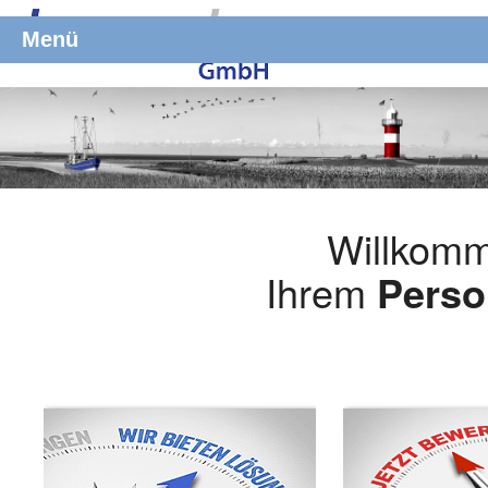
Menü
Willkomm
Ihrem
Perso