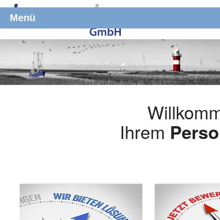
Menü
Willkomm
Ihrem
Perso