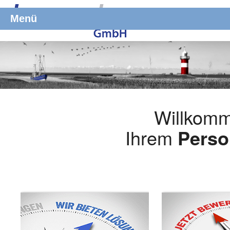
Menü
Willkomm
Ihrem
Perso