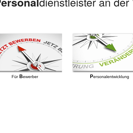
ersonal
dienstleister an de
B
P
Für
ewerber
ersonalentwicklung