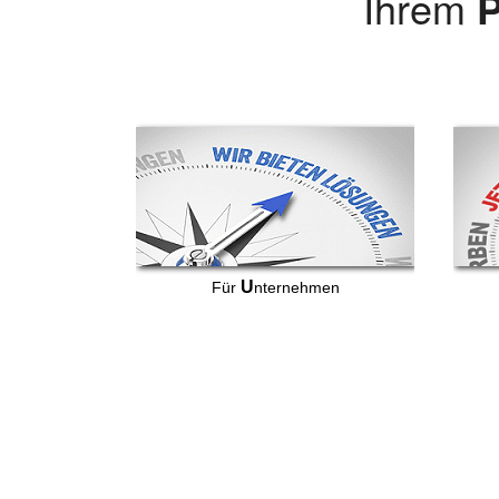
Ihrem
P
U
Für
nternehmen