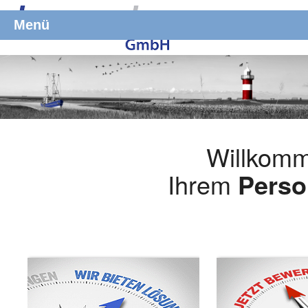
Menü
Willkomm
Ihrem
Perso