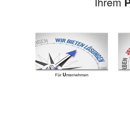
Ihrem
P
U
Für
nternehmen