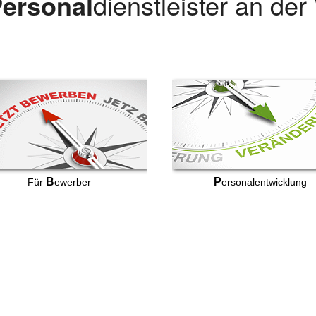
ersonal
dienstleister an de
B
P
Für
ewerber
ersonalentwicklung