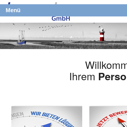
Menü
Willkomm
Ihrem
Perso